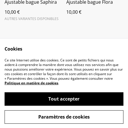
Ajustable bague Saphira
Ajustable bague Flora
10,00 €
10,00 €
AUTRES VARIANTES DISPONIBLES
Cookies
Ce site Internet utilise des cookies. Ce sont de petits fichiers qui nous
Contactez-nous
Conditions
aident à comprendre la manière dont vous utilisez nos services afin que
nous puissions améliorer votre expérience. Vous pouvez en savoir plus sur
Politique de
Politique de cookies
ces cookies et contrôler la façon dont ils sont utilisés en cliquant sur
confidentialité
« Paramètres des cookies ». Vous pouvez également consulter notre
FAQ
Politique en matière de cookies
.
Tout accepter
©
2026
Sun-Lau.bijoux
Paramètres de cookies
powered by