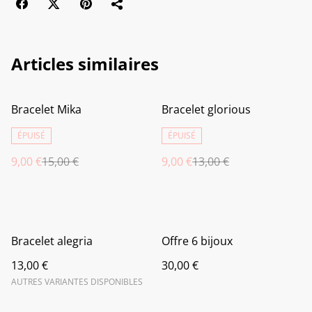
Articles similaires
%
%
Bracelet Mika
Bracelet glorious
ÉPUISÉ
ÉPUISÉ
9,00 €
15,00 €
9,00 €
13,00 €
Bracelet alegria
Offre 6 bijoux
13,00 €
30,00 €
AUTRES VARIANTES DISPONIBLES