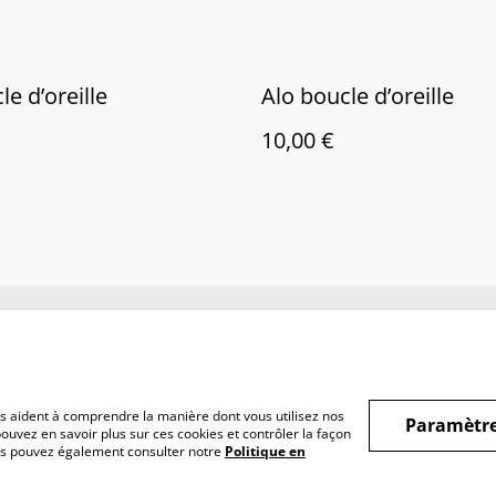
le d’oreille
Alo boucle d’oreille
10,00 €
nditions
Politique de
Politique de cooki
confidentialité
nous aident à comprendre la manière dont vous utilisez nos
Paramètre
ouvez en savoir plus sur ces cookies et contrôler la façon
Vous pouvez également consulter notre
Politique en