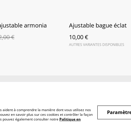
justable armonia
Ajustable bague éclat
2,00 €
10,00 €
AUTRES VARIANTES DISPONIBLES
nditions
Politique de
Politique de cooki
confidentialité
nous aident à comprendre la manière dont vous utilisez nos
Paramètre
ouvez en savoir plus sur ces cookies et contrôler la façon
Vous pouvez également consulter notre
Politique en