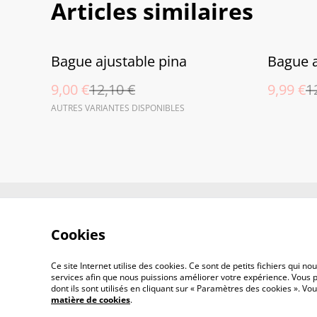
Articles similaires
%
%
Bague ajustable pina
Bague a
9,00 €
12,10 €
9,99 €
1
AUTRES VARIANTES DISPONIBLES
Contactez-nous
Co
Cookies
Ce site Internet utilise des cookies. Ce sont de petits fichiers qui 
services afin que nous puissions améliorer votre expérience. Vous p
dont ils sont utilisés en cliquant sur « Paramètres des cookies ». 
matière de cookies
.
©
2026
Sun-Lau.bijoux