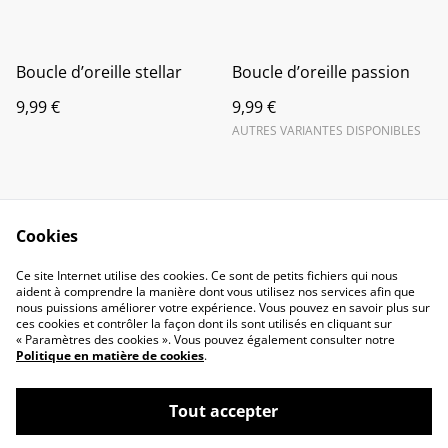
Boucle d’oreille stellar
Boucle d’oreille passion
9,99 €
9,99 €
AUTRES VARIANTES DISPONIBLES
Cookies
Ce site Internet utilise des cookies. Ce sont de petits fichiers qui nous
Contactez-nous
Conditions
aident à comprendre la manière dont vous utilisez nos services afin que
nous puissions améliorer votre expérience. Vous pouvez en savoir plus sur
Politique de
Politique de cookies
ces cookies et contrôler la façon dont ils sont utilisés en cliquant sur
confidentialité
« Paramètres des cookies ». Vous pouvez également consulter notre
FAQ
Politique en matière de cookies
.
Tout accepter
©
2026
Sun-Lau.bijoux