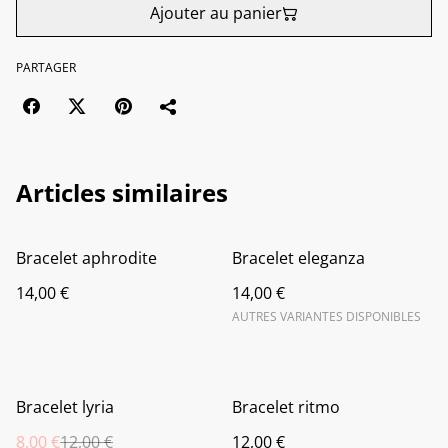
Ajouter au panier
PARTAGER
Articles similaires
Bracelet aphrodite
Bracelet eleganza
14,00 €
14,00 €
AUTRES VARIANTES DISPONIBLES
%
Bracelet lyria
Bracelet ritmo
8,00 €
12,00 €
12,00 €