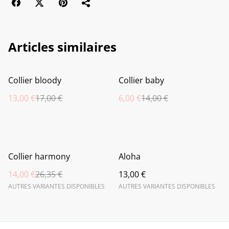
Articles similaires
%
%
Collier bloody
Collier baby
13,00 €
17,00 €
6,00 €
14,00 €
%
Collier harmony
Aloha
14,00 €
26,35 €
13,00 €
AUTRES VARIANTES DISPONIBLES
AUTRES VARIANTES DISPONIBLES