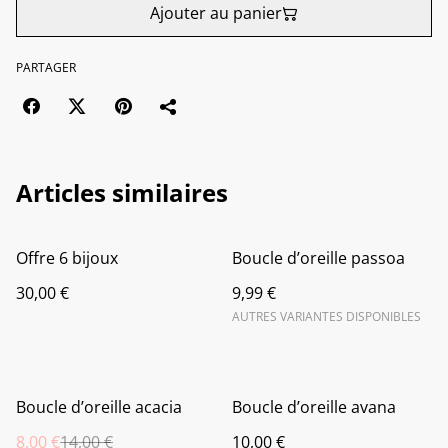
Ajouter au panier
PARTAGER
Articles similaires
Offre 6 bijoux
Boucle d’oreille passoa
30,00 €
9,99 €
AUTRES VARIANTES DISPONIBLES
%
Boucle d’oreille acacia
Boucle d’oreille avana
8,00 €
14,00 €
10,00 €